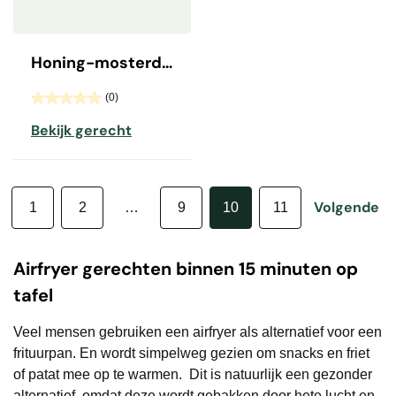
Honing-mosterd zalmmoot
(0)
Bekijk gerecht
Volgende
1
2
…
9
10
11
Airfryer gerechten binnen 15 minuten op
tafel
Veel mensen gebruiken een airfryer als alternatief voor een
frituurpan. En wordt simpelweg gezien om snacks en friet
of patat mee op te warmen. Dit is natuurlijk een gezonder
alternatief, omdat deze wordt gebakken door hete lucht en