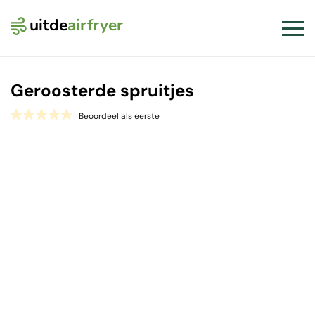
uitde
airfryer
Logo Uit de Airfryer
Slui
Geroosterde spruitjes
Beoordeel als eerste