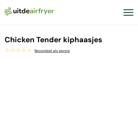
uitde
airfryer
Logo Uit de Airfryer
Slui
Chicken Tender kiphaasjes
Beoordeel als eerste