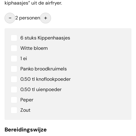
kiphaasjes” uit de airfryer.
-
+
2 personen
6 stuks Kippenhaasjes
Witte bloem
1 ei
Panko broodkruimels
0.50 tl knoflookpoeder
0.50 tl uienpoeder
Peper
Zout
Bereidingswijze