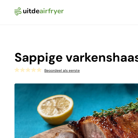
uitde
airfryer
Logo Uit de Airfryer
Sappige varkenshaa
Beoordeel als eerste