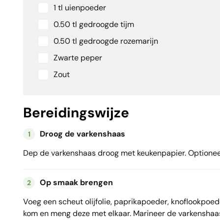
1 tl uienpoeder
0.50 tl gedroogde tijm
0.50 tl gedroogde rozemarijn
Zwarte peper
Zout
Bereidingswijze
Droog de varkenshaas
1
Dep de varkenshaas droog met keukenpapier. Optioneel: 
Op smaak brengen
2
Voeg een scheut olijfolie, paprikapoeder, knoflookpoede
kom en meng deze met elkaar. Marineer de varkenshaa