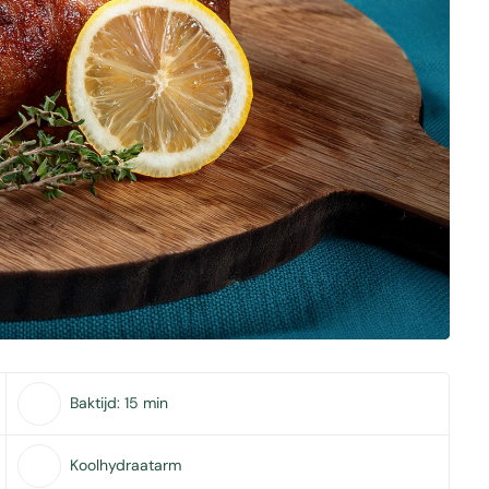
Baktijd:
15 min
Koolhydraatarm