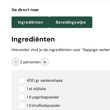
Ga direct naar
Ingrediënten
Bereidingswijze
Ingrediënten
Hieronder vind je de ingrediënten voor “Sappige varkens
-
+
2 personen
400 gr varkenshaas
1 el olijfolie
1 tl paprikapoeder
1 tl knoflookpoeder