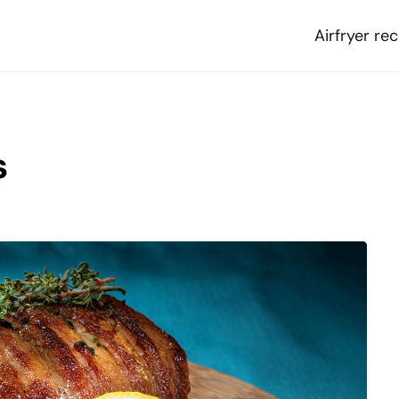
Airfryer re
s