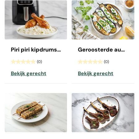
Piri piri kipdrumsticks
Geroosterde aubergine met yoghurt
(0)
(0)
Bekijk gerecht
Bekijk gerecht