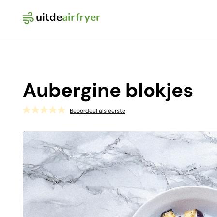
uitde
airfryer
Logo Uit de Airfryer
Aubergine blokjes
Beoordeel als eerste