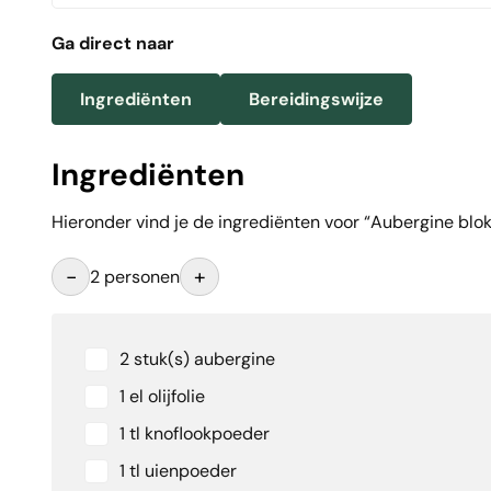
Ga direct naar
Ingrediënten
Bereidingswijze
Ingrediënten
Hieronder vind je de ingrediënten voor “Aubergine blokje
-
+
2 personen
2 stuk(s) aubergine
1 el olijfolie
1 tl knoflookpoeder
1 tl uienpoeder