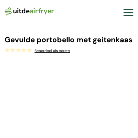
uitde
airfryer
Logo Uit de Airfryer
Slui
Gevulde portobello met geitenkaas
Beoordeel als eerste