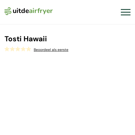
uitde
airfryer
Logo Uit de Airfryer
Slui
Tosti Hawaii
Beoordeel als eerste