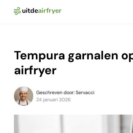
uitde
airfryer
Logo Uit de Airfryer
Tempura garnalen o
airfryer
Geschreven door: Servacci
24 januari 2026