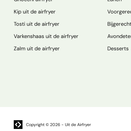
Kip uit de airfryer
Voorgere
Tosti uit de airfryer
Bijgerech
Varkenshaas uit de airfryer
Avondete
Zalm uit de airfryer
Desserts
Website laten maken? | Brthmrk
Copyright © 2026
-
Uit de Airfryer