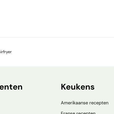
rfryer
enten
Keukens
Amerikaanse recepten
Franse recepten