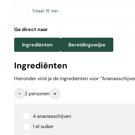
Totaal:
15 min
Ga direct naar
Ingrediënten
Bereidingswijze
Ingrediënten
Hieronder vind je de ingrediënten voor “Ananasschijven u
-
+
2 personen
4 ananasschijven
1 el suiker