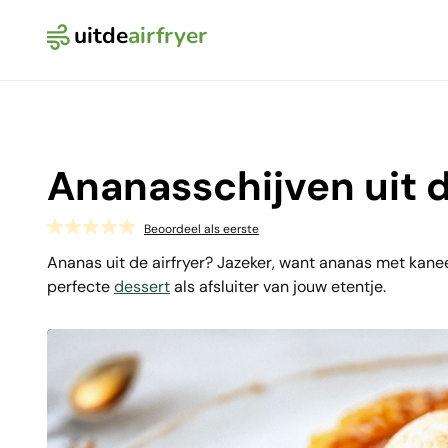
uitde
airfryer
Logo Uit de Airfryer
Ananasschijven uit d
Beoordeel als eerste
Ananas uit de airfryer? Jazeker, want ananas met kaneel
perfecte
dessert
als afsluiter van jouw etentje.