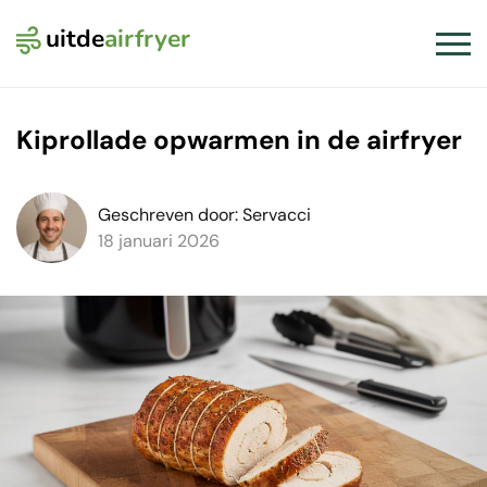
uitde
airfryer
Logo Uit de Airfryer
Slui
Kiprollade opwarmen in de airfryer
Geschreven door: Servacci
18 januari 2026