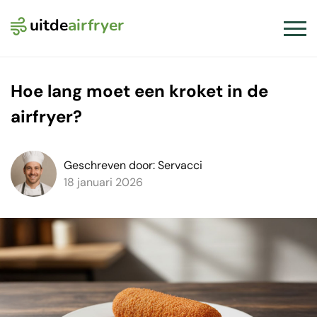
uitde
airfryer
Logo Uit de Airfryer
Slui
Hoe lang moet een kroket in de
airfryer?
Geschreven door: Servacci
18 januari 2026