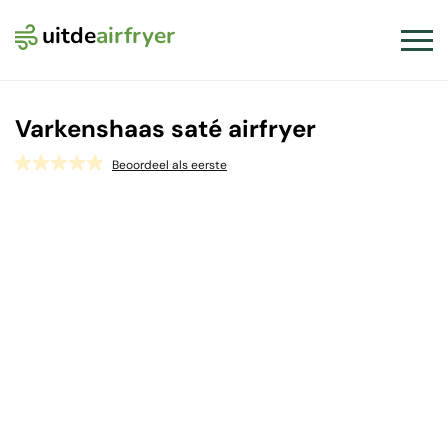
uitde
airfryer
Logo Uit de Airfryer
Slui
Varkenshaas saté airfryer
Beoordeel als eerste