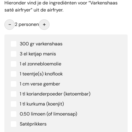
Hieronder vind je de ingrediënten voor “Varkenshaas
saté airfryer” uit de airfryer.
-
+
2 personen
300 gr varkenshaas
3 el ketjap manis
1 el zonnebloemolie
1 teentje(s) knoflook
1 cm verse gember
1 tl korianderpoeder (ketoembar)
1 tl kurkuma (koenjit)
0.50 limoen (of limoensap)
Satéprikkers