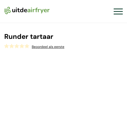
uitde
airfryer
Logo Uit de Airfryer
Slui
Runder tartaar
Beoordeel als eerste