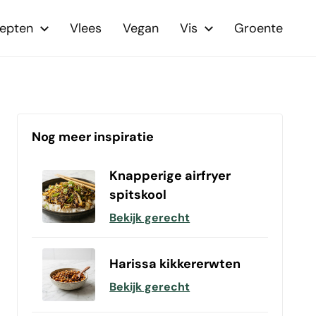
cepten
Vlees
Vegan
Vis
Groente
Nog meer inspiratie
Knapperige airfryer
spitskool
Bekijk gerecht
Harissa kikkererwten
Bekijk gerecht