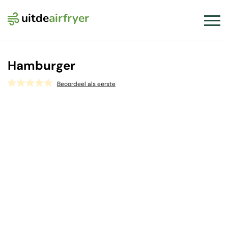
uitde
airfryer
Logo Uit de Airfryer
Slui
Hamburger
Beoordeel als eerste