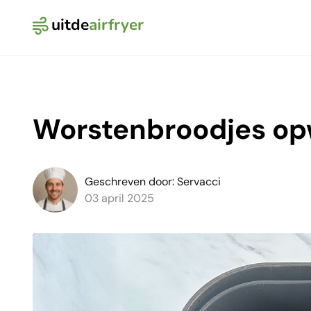
uitde
airfryer
Logo Uit de Airfryer
Worstenbroodjes opw
Geschreven door: Servacci
03 april 2025