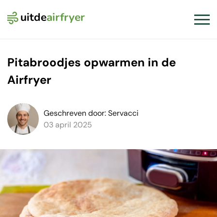
uitde
airfryer
Logo Uit de Airfryer
Slui
Pitabroodjes opwarmen in de
Airfryer
Geschreven door: Servacci
03 april 2025